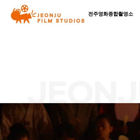
전주영화종합촬영소
JEONJ